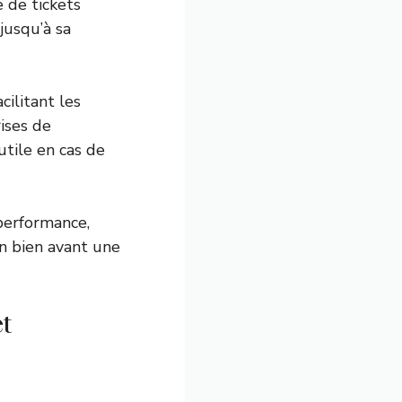
 de tickets
jusqu’à sa
ilitant les
rises de
utile en cas de
 performance,
un bien avant une
et