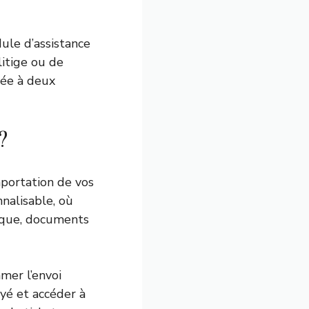
ule d’assistance
litige ou de
stée à deux
?
mportation de vos
nnalisable, où
rique, documents
mer l’envoi
ayé et accéder à