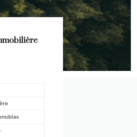
immobilière
ière
ensibles
s