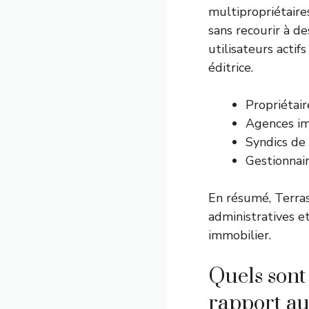
multipropriétaires
sans recourir à d
utilisateurs actif
éditrice.
Propriétair
Agences im
Syndics de
Gestionnai
En résumé, Terras
administratives e
immobilier.
Quels sont
rapport au