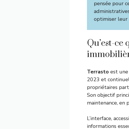
pensée pour cen
administratives
optimiser leur
Qu’est-ce q
immobilièr
Terrasto
est une 
2023 et continuel
propriétaires part
Son objectif princi
maintenance, en p
L’interface, acces
informations esse