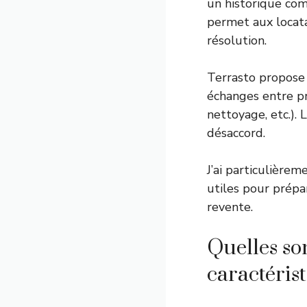
un historique com
permet aux locata
résolution.
Terrasto propose 
échanges entre pro
nettoyage, etc.). 
désaccord.
J’ai particulière
utiles pour prépar
revente.
Quelles son
caractéris