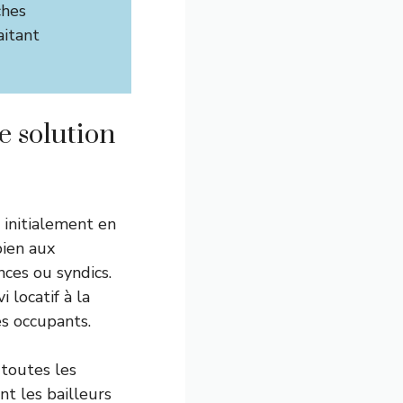
ches
aitant
e solution
 initialement en
bien aux
nces ou syndics.
i locatif à la
es occupants.
 toutes les
nt les bailleurs