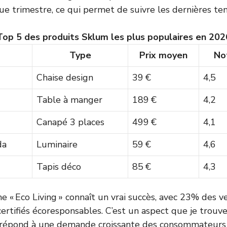
e trimestre, ce qui permet de suivre les dernières te
Top 5 des produits Sklum les plus populaires en 202
Type
Prix moyen
Not
Chaise design
39 €
4,5
Table à manger
189 €
4,2
Canapé 3 places
499 €
4,1
da
Luminaire
59 €
4,6
Tapis déco
85 €
4,3
 « Eco Living » connaît un vrai succès, avec 23% des v
certifiés écoresponsables. C’est un aspect que je trouv
il répond à une demande croissante des consommateurs