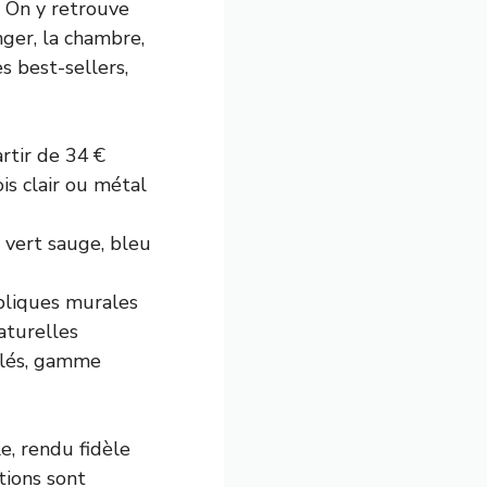
. On y retrouve
nger, la chambre,
es best-sellers,
rtir de 34 €
is clair ou métal
, vert sauge, bleu
ppliques murales
naturelles
clés, gamme
le, rendu fidèle
tions sont