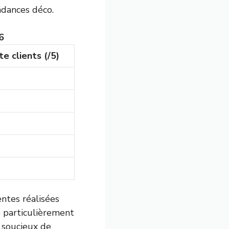
ndances déco.
6
e clients (/5)
entes réalisées
e particulièrement
 soucieux de