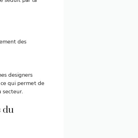
té séduit par la
llement des
nes designers
, ce qui permet de
u secteur.
s du