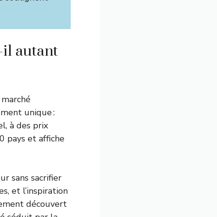
il autant
e marché
ement unique :
l, à des prix
0 pays et affiche
r sans sacrifier
s, et l’inspiration
llement découvert