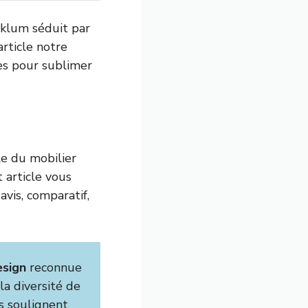
Sklum séduit par
rticle notre
ues pour sublimer
e du mobilier
t article vous
avis, comparatif,
esign
reconnue
la diversité de
ns soulignent