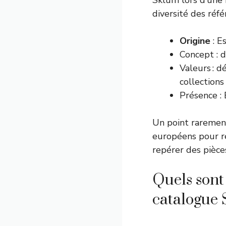
Sklum lors d’une r
diversité des réfé
Origine
: E
Concept : d
Valeurs : d
collections
Présence : 
Un point raremen
européens pour re
repérer des pièce
Quels sont
catalogue 