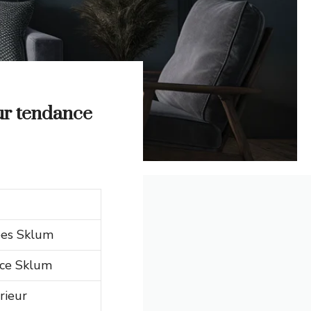
eur tendance
nées Sklum
vice Sklum
rieur