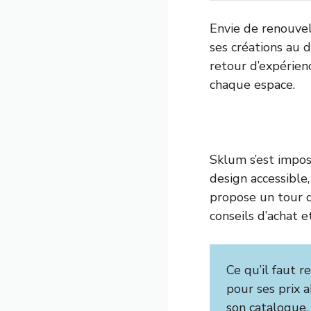
Envie de renouvel
ses créations au 
retour d’expérien
chaque espace.
Sklum s’est impo
design accessible,
propose un tour d’
conseils d’achat 
Ce qu’il faut re
pour ses prix a
son catalogue. 