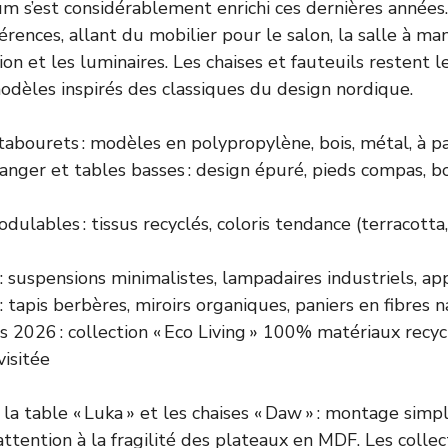
m s’est considérablement enrichi ces dernières années
rences, allant du mobilier pour le salon, la salle à ma
ion et les luminaires. Les chaises et fauteuils restent l
dèles inspirés des classiques du design nordique.
tabourets : modèles en polypropylène, bois, métal, à pa
nger et tables basses : design épuré, pieds compas, bo
ulables : tissus recyclés, coloris tendance (terracotta
: suspensions minimalistes, lampadaires industriels, a
: tapis berbères, miroirs organiques, paniers en fibres 
 2026 : collection « Eco Living » 100% matériaux recy
isitée
 la table « Luka » et les chaises « Daw » : montage simp
ttention à la fragilité des plateaux en MDF. Les collec