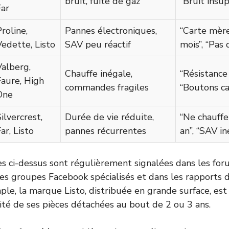
bruit, fuite de gaz
“Bruit insu
Far
roline,
Pannes électroniques,
“Carte mère
Vedette, Listo
SAV peu réactif
mois”, “Pas 
Valberg,
Chauffe inégale,
“Résistance 
Faure, High
commandes fragiles
“Boutons ca
One
ilvercrest,
Durée de vie réduite,
“Ne chauffe
ar, Listo
pannes récurrentes
an”, “SAV in
s ci-dessus sont régulièrement signalées dans les fo
s groupes Facebook spécialisés et dans les rapports 
mple, la marque Listo, distribuée en grande surface, es
lité de ses pièces détachées au bout de 2 ou 3 ans.