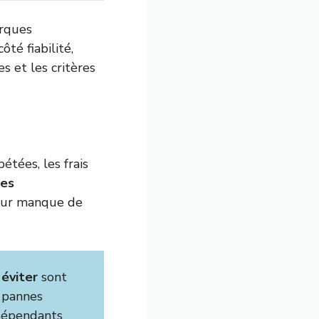
arques
té fiabilité,
s et les critères
étées, les frais
es
leur manque de
éviter
sont
s pannes
ndépendants