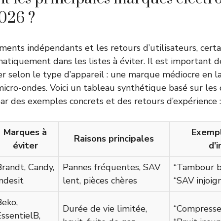
2026 ?
ements indépendants et les retours d’utilisateurs, cer
atiquement dans les listes à éviter. Il est important d
rier selon le type d’appareil : une marque médiocre en 
micro-ondes. Voici un tableau synthétique basé sur le
r des exemples concrets et des retours d’expérience :
Marques à
Exempl
Raisons principales
éviter
d’i
Brandt, Candy,
Pannes fréquentes, SAV
“Tambour bl
ndesit
lent, pièces chères
“SAV injoig
Beko,
Durée de vie limitée,
“Compresseu
EssentielB,