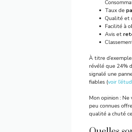
Consommat
Taux de
p
Qualité et
Facilité à 
Avis et
ret
Classement
À titre d’exempl
révélé que 24% d
signalé une pann
fiables (
voir l’ét
Mon opinion : Ne 
peu connues offre
qualité a chuté c
Quelles so