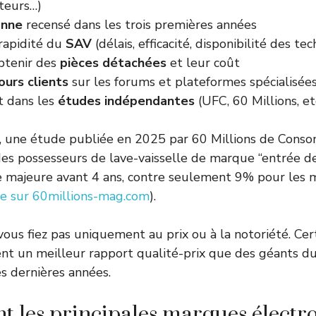
eurs…)
anne
recensé dans les trois premières années
 rapidité du
SAV
(délais, efficacité, disponibilité des tec
obtenir des
pièces détachées
et leur coût
ours clients
sur les forums et plateformes spécialisée
 dans les
études indépendantes
(UFC, 60 Millions, et
e, une étude publiée en 2025 par 60 Millions de Cons
es possesseurs de lave-vaisselle de marque “entrée 
e majeure avant 4 ans, contre seulement 9% pour les
ude sur 60millions-mag.com
).
vous fiez pas uniquement au prix ou à la notoriété. Ce
nt un meilleur rapport qualité-prix que des géants du
es dernières années.
nt les principales marques élect