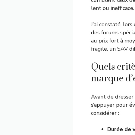
cumulent taux de 
lent ou inefficace.
J’ai constaté, lor
des forums spécia
au prix fort à mo
fragile, un SAV di
Quels critè
marque d’
Avant de dresser u
s’appuyer pour éva
considérer :
Durée de 