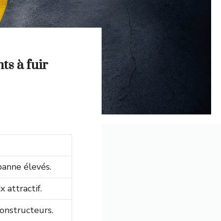
ts à fuir
panne élevés.
 attractif.
constructeurs.