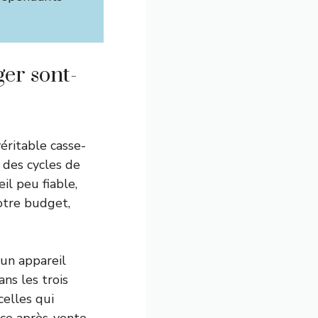
er sont-
éritable casse-
n des cycles de
il peu fiable,
votre budget,
un appareil
s les trois
celles qui