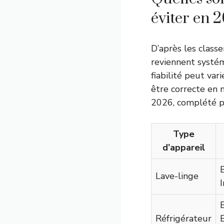
éviter en 
D’après les class
reviennent systém
fiabilité peut va
être correcte en 
2026, complété pa
Type
d’appareil
Lave-linge
I
Réfrigérateur