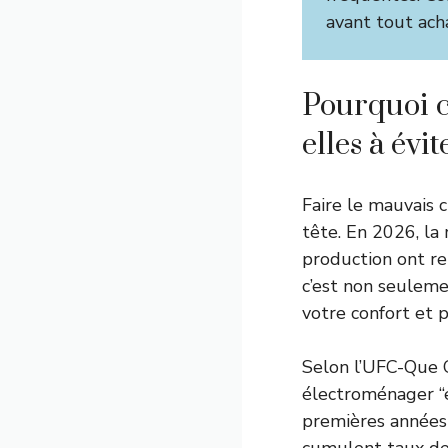
avant tout ach
Pourquoi c
elles à évi
Faire le mauvais 
tête. En 2026, la 
production ont ren
c’est non seulem
votre confort et 
Selon l’UFC-Que 
électroménager “
premières années