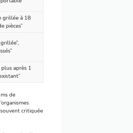
pportable”
 grillée à 18
de pièces”
grillée”,
ssés”
 plus après 1
existant”
rums de
d’organismes
t souvent critiquée