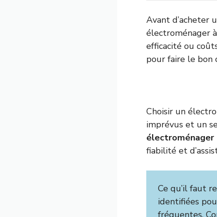
Avant d’acheter u
électroménager à é
efficacité ou coût
pour faire le bon 
Choisir un électro
imprévus et un se
électroménager 
fiabilité et d’ass
Ce qu’il faut r
identifiées pou
fréquentes. Co