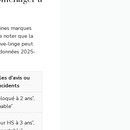
taines marques
e noter que la
lave-linge peut
s données 2025-
es d’avis ou
ncidents
oqué à 2 ans”,
nable”
r HS à 3 ans”,