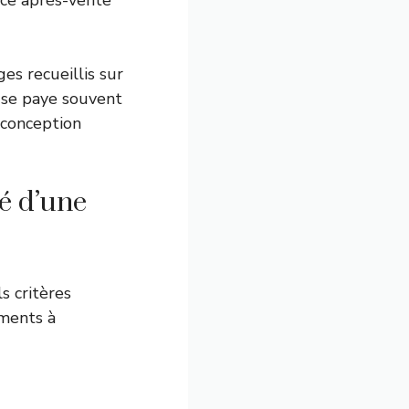
ice après-vente
es recueillis sur
” se paye souvent
 conception
té d’une
s critères
éments à