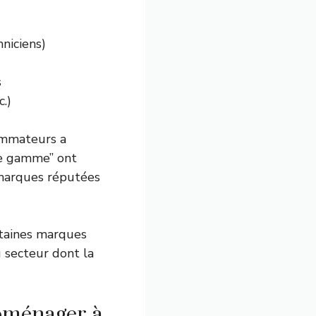
hniciens)
s
c.)
ommateurs a
de gamme” ont
 marques réputées
rtaines marques
 secteur dont la
roménager à