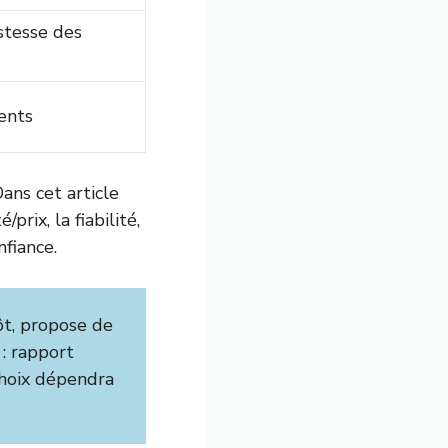
ustesse des
ents
ns cet article
prix, la fiabilité,
nfiance.
ôt, propose de
: rapport
 choix dépendra