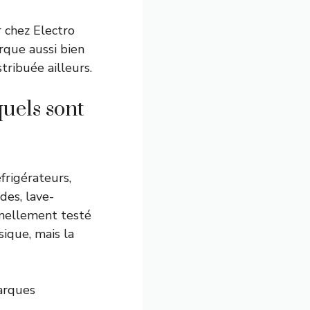
 chez Electro
rque aussi bien
stribuée ailleurs.
quels sont
frigérateurs,
des, lave-
onnellement testé
sique, mais la
arques