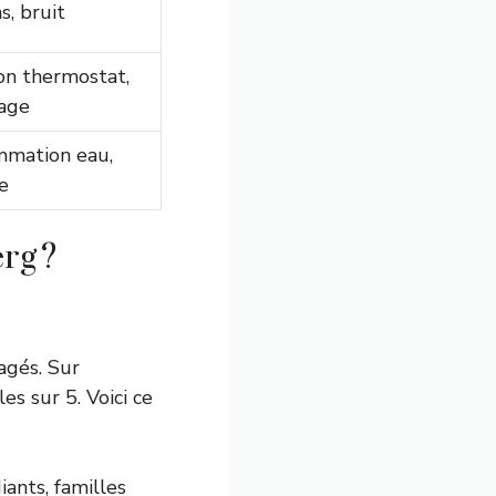
ns, bruit
ion thermostat,
age
mation eau,
e
rg ?
agés. Sur
es sur 5. Voici ce
iants, familles