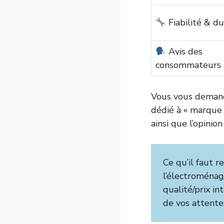
Fiabilité & du
Avis des
consommateurs
Vous vous demand
dédié à « marque V
ainsi que l’opinio
Ce qu’il faut re
l’électroménag
qualité/prix in
de vos attente