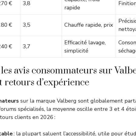
270 €
3,8
Finitio
rapide
Précis
180 €
3,5
Chauffe rapide, prix
nettoy
Efficacité lavage,
Consom
240 €
3,7
simplicité
séchag
 les avis consommateurs sur Valbe
t retours d’expérience
mateurs
sur la marque Valberg sont globalement part
forums spécialisés, la moyenne oscille entre 3 et 4 étoil
tours clients en 2026 :
table
: la plupart saluent l’accessibilité, utile pour étud