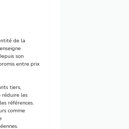
ntité de la
 enseigne
 Depuis son
promis entre prix
nts tiers,
 réduire les
les références.
teurs comme
e
péennes.