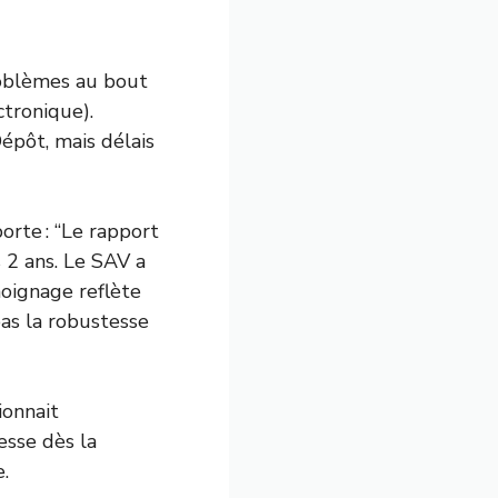
roblèmes au bout
ctronique).
Dépôt, mais délais
orte : “Le rapport
 2 ans. Le SAV a
moignage reflète
pas la robustesse
ionnait
esse dès la
e.