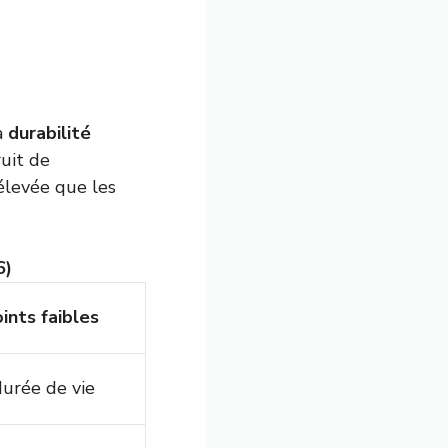
a
durabilité
ruit de
élevée que les
6)
ints faibles
durée de vie