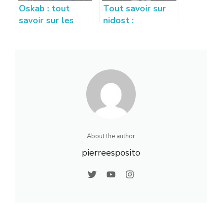
Oskab : tout
Tout savoir sur
savoir sur les
nidost :
cuisines, salles de
fonctionnement,
bains et
avis et guide
rangements
complet
About the author
pierreesposito