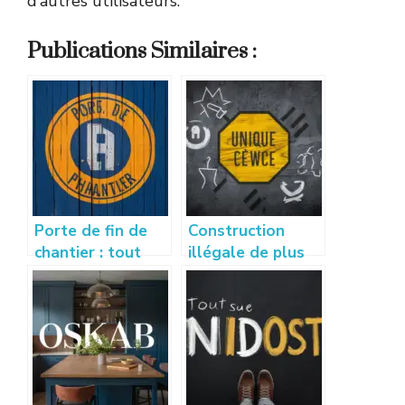
d’autres utilisateurs.
Publications Similaires :
Porte de fin de
Construction
chantier : tout
illégale de plus
savoir sur son
de 10 ans : que
utilité, normes et
dit la loi et quels
installation
recours ?