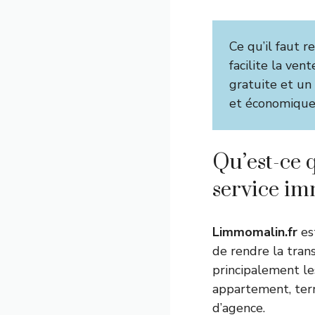
Ce qu’il faut re
facilite la ven
gratuite et un
et économique 
Qu’est-ce 
service im
Limmomalin.fr
es
de rendre la trans
principalement le
appartement, terr
d’agence.