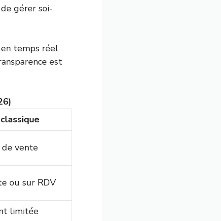
 de gérer soi-
e en temps réel
 transparence est
26)
classique
x de vente
te ou sur RDV
nt limitée