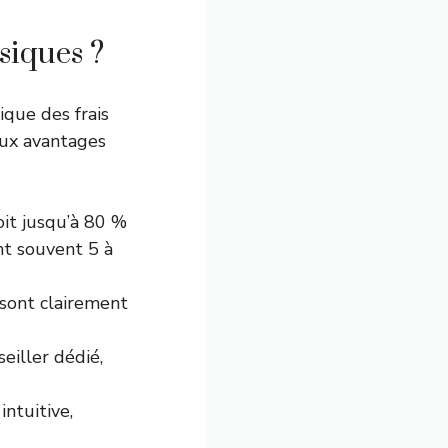
siques ?
ique des frais
aux avantages
it jusqu’à 80 %
nt souvent 5 à
s sont clairement
eiller dédié,
intuitive,