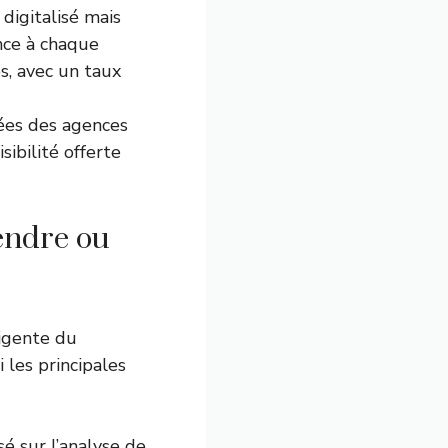
digitalisé mais
nce à chaque
s, avec un taux
vées des agences
sibilité offerte
endre ou
ligente du
 les principales
é sur l’analyse de