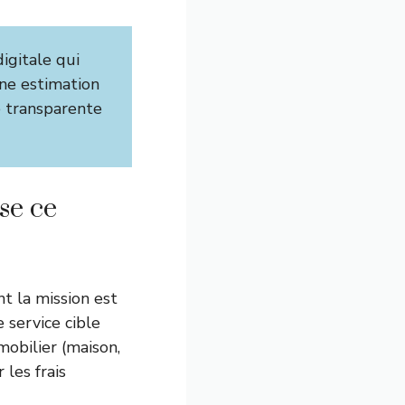
igitale qui
une estimation
e transparente
se ce
t la mission est
 service cible
mobilier (maison,
les frais