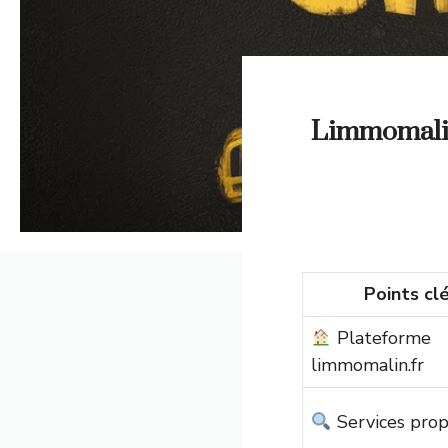
Limmomalin.
Points cl
Plateforme
limmomalin.fr
Services pro