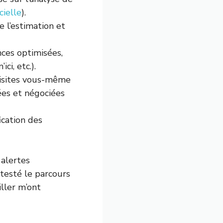
cielle
).
e l’estimation et
nces optimisées,
ci, etc.).
visites vous-même
ées et négociées
ication des
 alertes
 testé le parcours
iller m’ont