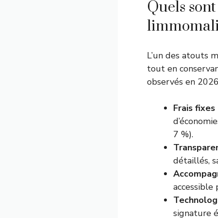
Quels sont 
limmomalin
L’un des atouts 
tout en conservan
observés en 2026
Frais fixe
d’économie
7 %).
Transparen
détaillés, s
Accompagn
accessible 
Technologi
signature é