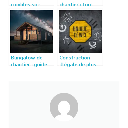
combles soi-
chantier : tout
même : laine de
savoir sur son
verre ou laine de
utilité, normes et
roche ?
installation
Bungalow de
Construction
chantier : guide
illégale de plus
d’achat,
de 10 ans : que
utilisations et
dit la loi et quels
avantages
recours ?