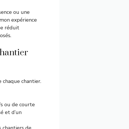
bsence ou une
s mon expérience
ée réduit
osés.
chantier
e chaque chantier.
ifs ou de courte
é et d’un
s chantiers de