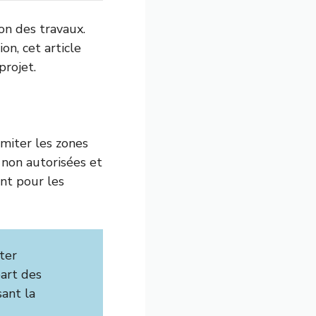
ion des travaux.
on, cet article
projet.
miter les zones
 non autorisées et
ant pour les
ter
part des
sant la