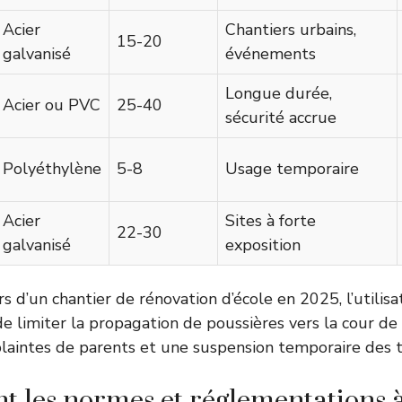
Acier
Chantiers urbains,
15-20
galvanisé
événements
Longue durée,
Acier ou PVC
25-40
sécurité accrue
Polyéthylène
5-8
Usage temporaire
Acier
Sites à forte
22-30
galvanisé
exposition
s d’un chantier de rénovation d’école en 2025, l’utilisa
e limiter la propagation de poussières vers la cour de 
 plaintes de parents et une suspension temporaire des 
nt les normes et réglementations 