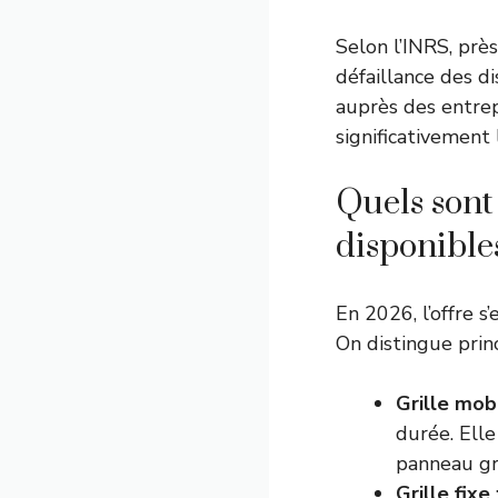
Selon l’INRS, prè
défaillance des d
auprès des entrep
significativement 
Quels sont 
disponible
En 2026, l’offre s
On distingue prin
Grille mob
durée. Ell
panneau gri
Grille fixe