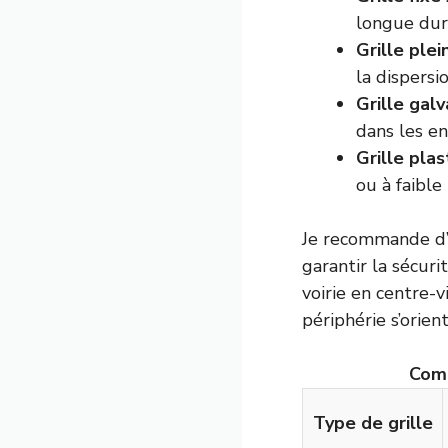
longue duré
Grille plei
la dispersi
Grille gal
dans les en
Grille pla
ou à faible 
Je recommande d’
garantir la sécuri
voirie en centre-v
périphérie s’orien
Comp
Type de grille