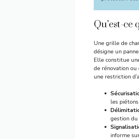
Qu’est-ce q
Une grille de cha
désigne un pannea
Elle constitue u
de rénovation ou 
une restriction d’
Sécurisati
les piétons 
Délimitati
gestion du 
Signalisat
informe sur