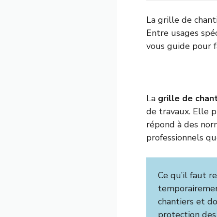
La grille de chant
Entre usages spéci
vous guide pour fa
La
grille de chan
de travaux. Elle 
répond à des norm
professionnels que
Ce qu’il faut r
temporairement
chantiers et d
protection des