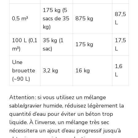
175 kg (5
87,5
0,5 m³
sacs de 35
875 kg
L
kg)
100 L (0,1
35 kg (1
17,5
175 kg
m³)
sac)
L
Une
1,6
brouette
3,2 kg
16 kg
L
(~90 L)
Attention : si vous utilisez un mélange
sable/gravier humide, réduisez légèrement la
quantité d’eau pour éviter un béton trop
liquide. À l’inverse, un mélange très sec
nécessitera un ajout d’eau progressif jusqu’à