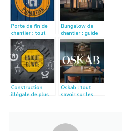
Porte de fin de
Bungalow de
chantier : tout
chantier : guide
savoir sur son
d’achat,
utilité, normes et
utilisations et
installation
avantages
Construction
Oskab : tout
illégale de plus
savoir sur les
de 10 ans : que
cuisines, salles de
dit la loi et quels
bains et
recours ?
rangements