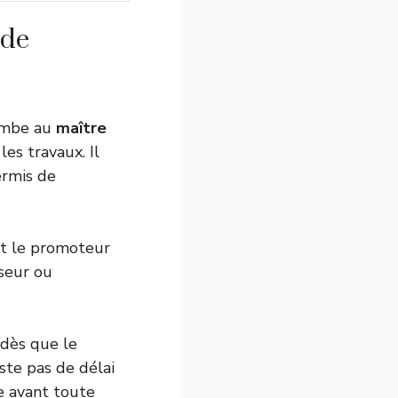
 de
combe au
maître
les travaux. Il
ermis de
est le promoteur
sseur ou
 dès que le
iste pas de délai
re avant toute