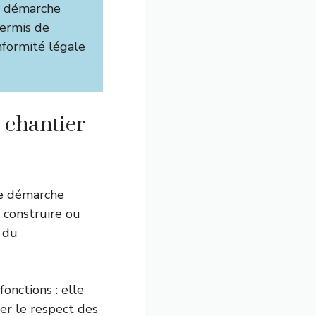
 démarche
permis de
onformité légale
 chantier
ne démarche
e construire ou
e du
onctions : elle
rer le respect des