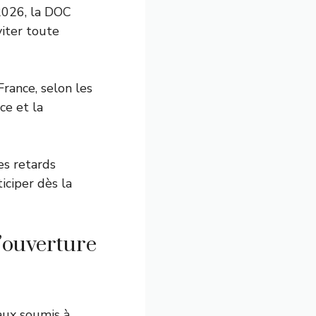
 2026, la DOC
viter toute
rance, selon les
ce et la
es retards
ticiper dès la
’ouverture
aux soumis à