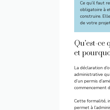
Ce qu’il faut re
obligatoire à 
construire. Ell
de votre proje
Qu’est-ce 
et pourquoi
La déclaration d’
administrative qui
d’un permis d’amé
commencement des
Cette formalité, i
permet à l’admini