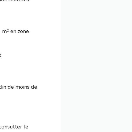
0 m² en zone
t
rdin de moins de
consulter le