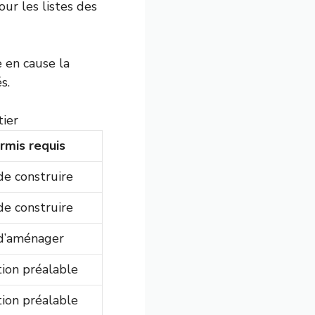
jour les listes des
 en cause la
s.
tier
rmis requis
de construire
de construire
d’aménager
tion préalable
tion préalable