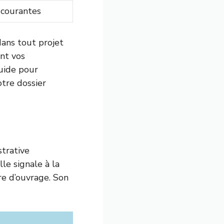
 courantes
dans tout projet
ont vos
uide pour
tre dossier
trative
le signale à la
re d’ouvrage. Son