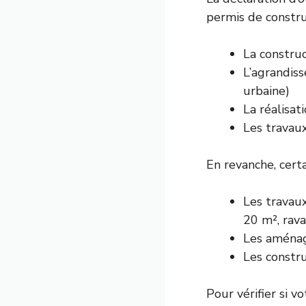
permis de constru
La constru
L’agrandis
urbaine)
La réalisat
Les travaux
En revanche, cert
Les travaux
20 m², rav
Les aménag
Les constr
Pour vérifier si 