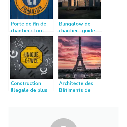
Porte de fin de
Bungalow de
chantier : tout
chantier : guide
savoir sur son
d’achat,
utilité, normes et
utilisations et
installation
avantages
Construction
Architecte des
illégale de plus
Bâtiments de
de 10 ans : que
France : rôle,
dit la loi et quels
missions et
recours ?
démarches
essentielles