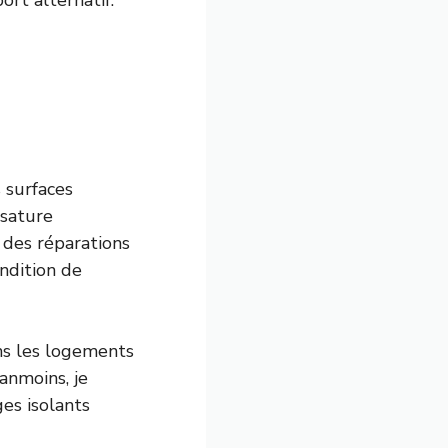
rt alternatif.
 surfaces
ssature
des réparations
ondition de
ns les logements
anmoins, je
es isolants