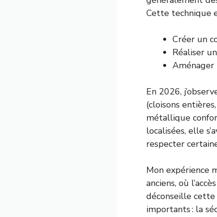
généralement des 
Cette technique e
Créer un co
Réaliser u
Aménager u
En 2026, j’observ
(cloisons entières
métallique confo
localisées, elle 
respecter certain
Mon expérience m’
anciens, où l’acc
déconseille cette
importants : la sé