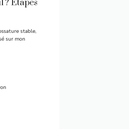
l ? Étapes
ossature stable,
basé sur mon
yon