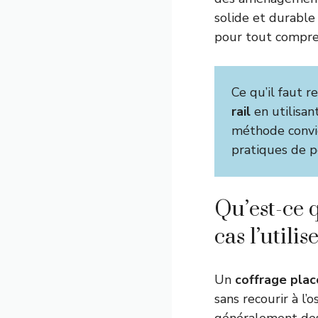
solide et durable
pour tout compren
Ce qu’il faut re
rail
en utilisan
méthode convie
pratiques de p
Qu’est-ce q
cas l’utilise
Un
coffrage placo
sans recourir à l’