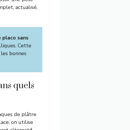
plet, actualisé,
e placo sans
lliques. Cette
 les bonnes
ans quels
laques de plâtre
ace, on utilise