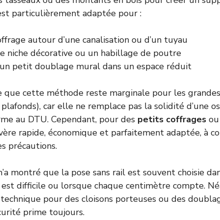
tasseaux ou des montants en bois pour créer un suppo
st particulièrement adaptée pour :
ffrage autour d’une canalisation ou d’un tuyau
ne niche décorative ou un habillage de poutre
n petit doublage mural dans un espace réduit
e que cette méthode reste marginale pour les grandes
, plafonds), car elle ne remplace pas la solidité d’une o
rme au DTU. Cependant, pour des
petits coffrages
ou 
s’avère rapide, économique et parfaitement adaptée, à c
es précautions.
a montré que la pose sans rail est souvent choisie da
ès est difficile ou lorsque chaque centimètre compte. Né
 technique pour des cloisons porteuses ou des doublag
curité prime toujours.