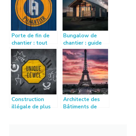
Porte de fin de
Bungalow de
chantier : tout
chantier : guide
savoir sur son
d’achat,
utilité, normes et
utilisations et
installation
avantages
Construction
Architecte des
illégale de plus
Bâtiments de
de 10 ans : que
France : rôle,
dit la loi et quels
missions et
recours ?
démarches
essentielles