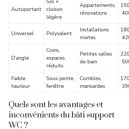
Sol +
Appartements,
150
Autoportant
cloison
rénovations
40
légère
Installations
180
Universel
Polyvalent
mixtes
42
Coins,
Petites salles
220
D’angle
espaces
de bain
50
réduits
Faible
Sous pente,
Combles,
170
hauteur
fenêtre
mansardes
39
Quels sont les avantages et
inconvénients du bâti support
WC ?